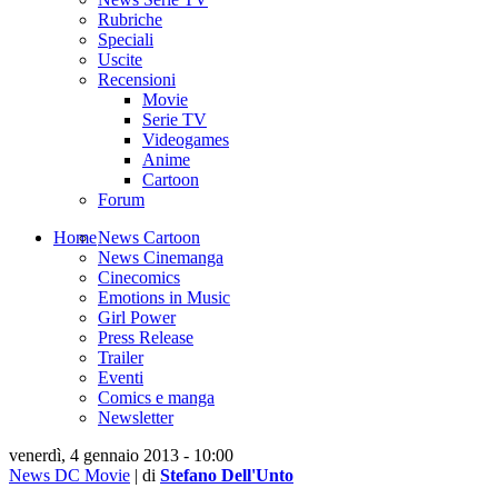
Rubriche
Speciali
Uscite
Recensioni
Movie
Serie TV
Videogames
Anime
Cartoon
Forum
Home
News Cartoon
News Cinemanga
Cinecomics
Emotions in Music
Girl Power
Press Release
Trailer
Eventi
Comics e manga
Newsletter
venerdì, 4 gennaio 2013 - 10:00
News DC Movie
| di
Stefano Dell'Unto