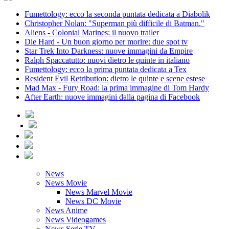
Fumettology: ecco la seconda puntata dedicata a Diabolik
Christopher Nolan: "Superman più difficile di Batman."
Aliens - Colonial Marines: il nuovo trailer
Die Hard - Un buon giorno per morire: due spot tv
Star Trek Into Darkness: nuove immagini da Empire
Ralph Spaccatutto: nuovi dietro le quinte in italiano
Fumettology: ecco la prima puntata dedicata a Tex
Resident Evil Retribution: dietro le quinte e scene estese
Mad Max - Fury Road: la prima immagine di Tom Hardy
After Earth: nuove immagini dalla pagina di Facebook
News
News Movie
News Marvel Movie
News DC Movie
News Anime
News Videogames
News Serie TV