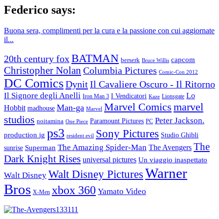
Federico says:
Buona sera, complimenti per la cura e la passione con cui aggiornate
il...
BATMAN
20th century fox
capcom
berserk
Bruce Willis
Christopher Nolan
Columbia Pictures
Comic-Con 2012
DC Comics
Dynit
Il Cavaliere Oscuro - Il Ritorno
Il Signore degli Anelli
Lo
I Vendicatori
Lionsgate
Iron Man 3
Kaze
Marvel Comics
marvel
Man-ga
Hobbit
madhouse
Marvel
studios
Peter Jackson.
Paramount Pictures
noitamina
PC
One Piece
ps3
Sony Pictures
production ig
Studio Ghibli
resident evil
The
The Amazing Spider-Man
Superman
The Avengers
sunrise
Dark Knight Rises
universal pictures
Un viaggio inaspettato
Warner
Walt Disney Pictures
Walt Disney
Bros
xbox 360
Yamato Video
X-Men