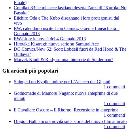
Finale)
Comiket 83: le minacce lasciano deserta l’area di “Kuroko No
Basuke”
Eiichiro Oda e Tite Kubo disegnano i loro protagonisti dal
vivo
RW: calendario uscite Lion Comics, Goen e Lineachiara –
Gennaio 2013
RW-Lion: le novità del 4 Gennaio 2013
Hirotaka Kisaragi: nuova serie su Samurai Ace
DC Comics/New 52: Scott Lobdell fuori da Red Hood & The
Outlaws?
Marvel: Kindt & Rudy su una miniserie di Spiderman?
Gli articoli più popolari
Shingeki no Kyojin: anime per L’Attacco dei Giganti
1 commenti
Gothicmade di Mamoru Nagano: nuova anteprima di due
minuti
1 commenti
Il Cavaliere Oscuro – Il Ritorno: Recensione in anteprima
1 commenti
Dragon Ball: ancora novità sulla storia del nuovo film animato
1 commenti