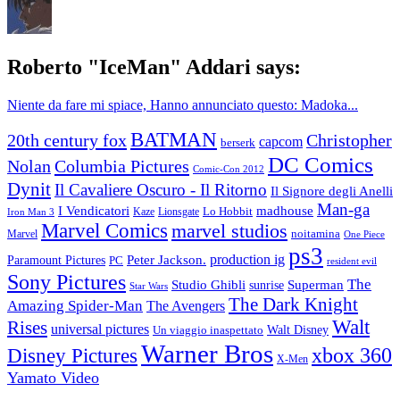
Roberto "IceMan" Addari says:
Niente da fare mi spiace, Hanno annunciato questo: Madoka...
BATMAN
20th century fox
Christopher
capcom
berserk
DC Comics
Nolan
Columbia Pictures
Comic-Con 2012
Dynit
Il Cavaliere Oscuro - Il Ritorno
Il Signore degli Anelli
Man-ga
I Vendicatori
madhouse
Lo Hobbit
Kaze
Lionsgate
Iron Man 3
Marvel Comics
marvel studios
noitamina
Marvel
One Piece
ps3
production ig
Paramount Pictures
Peter Jackson.
PC
resident evil
Sony Pictures
The
Studio Ghibli
sunrise
Superman
Star Wars
The Dark Knight
Amazing Spider-Man
The Avengers
Walt
Rises
universal pictures
Un viaggio inaspettato
Walt Disney
Warner Bros
xbox 360
Disney Pictures
X-Men
Yamato Video