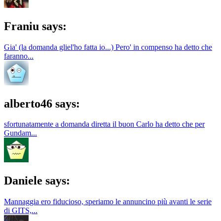
Franiu says:
Gia' (la domanda gliel'ho fatta io...) Pero' in compenso ha detto che
faranno...
alberto46 says:
sfortunatamente a domanda diretta il buon Carlo ha detto che per
Gundam...
Daniele says:
Mannaggia ero fiducioso, speriamo le annuncino più avanti le serie
di GITS,...