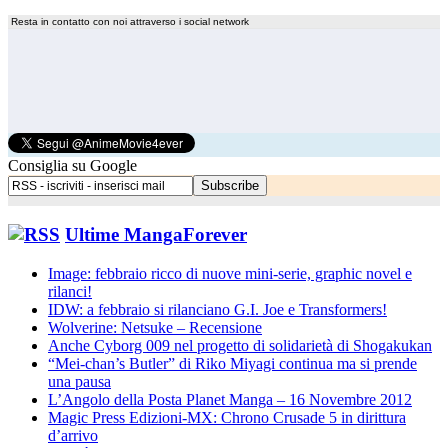
Resta in contatto con noi attraverso i social network
Consiglia su Google
Ultime MangaForever
Image: febbraio ricco di nuove mini-serie, graphic novel e
rilanci!
IDW: a febbraio si rilanciano G.I. Joe e Transformers!
Wolverine: Netsuke – Recensione
Anche Cyborg 009 nel progetto di solidarietà di Shogakukan
“Mei-chan’s Butler” di Riko Miyagi continua ma si prende
una pausa
L’Angolo della Posta Planet Manga – 16 Novembre 2012
Magic Press Edizioni-MX: Chrono Crusade 5 in dirittura
d’arrivo