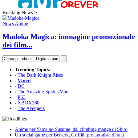
Breaking News >
News Anime
Madoka Magica: immagine promozionale
dei film...
Trending Topics:
-
The Dark Knight Rises
-
Marvel
-
DC
-
The Amazing Spider-Man
-
PS3
-
XBOX360
-
The Avengers
Anime per Yama no Susume, dal climbing manga di Shiro
Un social game per Berserk, Griffith protagonista di una