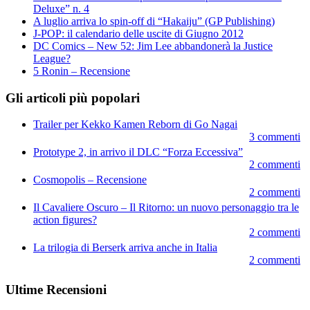
Deluxe” n. 4
A luglio arriva lo spin-off di “Hakaiju” (GP Publishing)
J-POP: il calendario delle uscite di Giugno 2012
DC Comics – New 52: Jim Lee abbandonerà la Justice
League?
5 Ronin – Recensione
Gli articoli più popolari
Trailer per Kekko Kamen Reborn di Go Nagai
3 commenti
Prototype 2, in arrivo il DLC “Forza Eccessiva”
2 commenti
Cosmopolis – Recensione
2 commenti
Il Cavaliere Oscuro – Il Ritorno: un nuovo personaggio tra le
action figures?
2 commenti
La trilogia di Berserk arriva anche in Italia
2 commenti
Ultime Recensioni