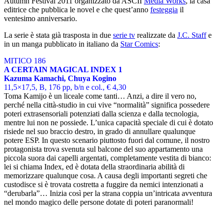
Autumn Festival 2011 organizzato da ASCII
Media Works
, la casa
editrice che pubblica le novel e che quest’anno
festeggia
il
ventesimo anniversario.
La serie è stata già trasposta in due
serie tv
realizzate da
J.C. Staff
e
in un manga pubblicato in italiano da
Star Comics
:
MITICO 186
A CERTAIN MAGICAL INDEX 1
Kazuma Kamachi, Chuya Kogino
11,5×17,5, B, 176 pp, b/n e col., € 4,30
Toma Kamijo è un liceale come tanti… Anzi, a dire il vero no,
perché nella città-studio in cui vive “normalità” significa possedere
poteri extrasensoriali potenziati dalla scienza e dalla tecnologia,
mentre lui non ne possiede. L’unica capacità speciale di cui è dotato
risiede nel suo braccio destro, in grado di annullare qualunque
potere ESP. In questo scenario piuttosto fuori dal comune, il nostro
protagonista trova svenuta sul balcone del suo appartamento una
piccola suora dai capelli argentati, completamente vestita di bianco:
lei si chiama Index, ed è dotata della straordinaria abilità di
memorizzare qualunque cosa. A causa degli importanti segreti che
custodisce si è trovata costretta a fuggire da nemici intenzionati a
“derubarla”… Inizia così per la strana coppia un’intricata avventura
nel mondo magico delle persone dotate di poteri paranormali!