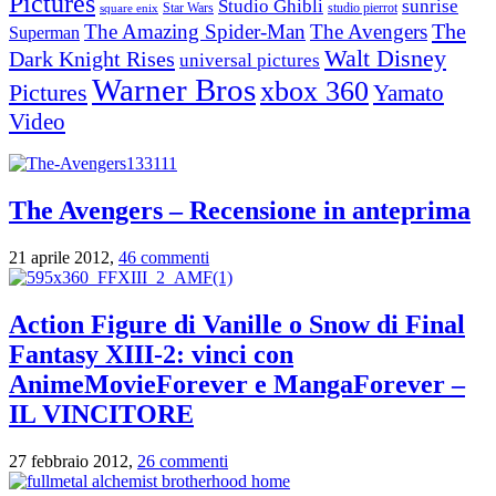
Pictures
Studio Ghibli
sunrise
Star Wars
studio pierrot
square enix
The
The Amazing Spider-Man
The Avengers
Superman
Walt Disney
Dark Knight Rises
universal pictures
Warner Bros
xbox 360
Pictures
Yamato
Video
The Avengers – Recensione in anteprima
21 aprile 2012,
46 commenti
Action Figure di Vanille o Snow di Final
Fantasy XIII-2: vinci con
AnimeMovieForever e MangaForever –
IL VINCITORE
27 febbraio 2012,
26 commenti