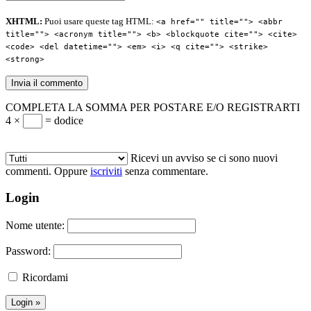
XHTML:
Puoi usare queste tag HTML:
<a href="" title=""> <abbr
title=""> <acronym title=""> <b> <blockquote cite=""> <cite>
<code> <del datetime=""> <em> <i> <q cite=""> <strike>
<strong>
COMPLETA LA SOMMA PER POSTARE E/O REGISTRARTI
4 ×
= dodice
Ricevi un avviso se ci sono nuovi
commenti. Oppure
iscriviti
senza commentare.
Login
Nome utente:
Password:
Ricordami