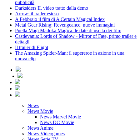
pubblicità
Darksiders II, video tratto dalla demo
Arrow: il trailer esteso
A Febbraio il film di A Certain Magical Index
Metal Gear Rising: Revengeance, nuove immagini
Puella Magi Madoka Magica: le date di uscita dei film
Castlevania: Lords of Shadow - Mirror of Fate, primo trailer e
dettagli
Il trailer di Flight
The Amazing Spider-Man: il supereroe in azione in una
nuova clip
News
News Movie
News Marvel Movie
News DC Movie
News Anime
News Videogames
News Serie TV