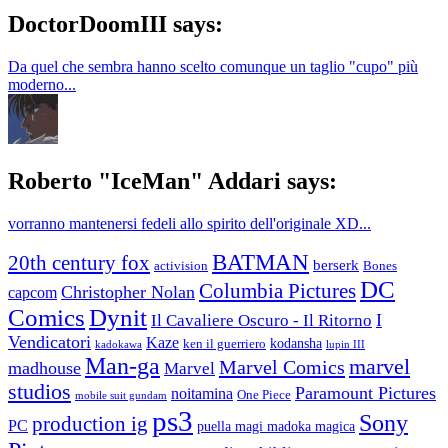
DoctorDoomIII says:
Da quel che sembra hanno scelto comunque un taglio "cupo" più
moderno...
Roberto "IceMan" Addari says:
vorranno mantenersi fedeli allo spirito dell'originale XD...
BATMAN
20th century fox
berserk
activision
Bones
DC
Columbia Pictures
Christopher Nolan
capcom
Comics
Dynit
I
Il Cavaliere Oscuro - Il Ritorno
Vendicatori
Kaze
kodansha
ken il guerriero
kadokawa
lupin III
Man-ga
marvel
Marvel Comics
madhouse
Marvel
studios
Paramount Pictures
noitamina
One Piece
mobile suit gundam
ps3
Sony
production ig
PC
puella magi madoka magica