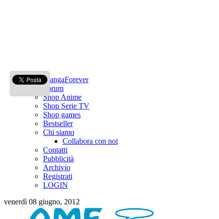
MangaForever
Forum
Shop Anime
Shop Serie TV
Shop games
Bestseller
Chi siamo
Collabora con noi
Contatti
Pubblicità
Archivio
Registrati
LOGIN
venerdì 08 giugno, 2012