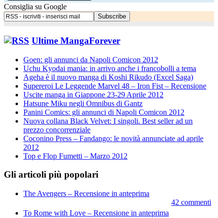
Consiglia su Google
Ultime MangaForever
Goen: gli annunci da Napoli Comicon 2012
Uchu Kyodai mania: in arrivo anche i francobolli a tema
Ageha è il nuovo manga di Koshi Rikudo (Excel Saga)
Supereroi Le Leggende Marvel 48 – Iron Fist – Recensione
Uscite manga in Giappone 23-29 Aprile 2012
Hatsune Miku negli Omnibus di Gantz
Panini Comics: gli annunci di Napoli Comicon 2012
Nuova collana Black Velvet: I singoli. Best seller ad un
prezzo concorrenziale
Coconino Press – Fandango: le novità annunciate ad aprile
2012
Top e Flop Fumetti – Marzo 2012
Gli articoli più popolari
The Avengers – Recensione in anteprima
42 commenti
To Rome with Love – Recensione in anteprima