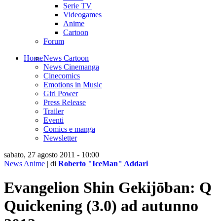
Serie TV
Videogames
Anime
Cartoon
Forum
Home
News Cartoon
News Cinemanga
Cinecomics
Emotions in Music
Girl Power
Press Release
Trailer
Eventi
Comics e manga
Newsletter
sabato, 27 agosto 2011 - 10:00
News Anime
| di
Roberto "IceMan" Addari
Evangelion Shin Gekijōban: Q
Quickening (3.0) ad autunno