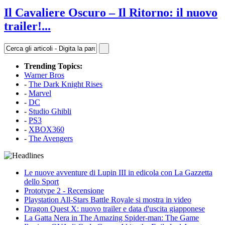
Il Cavaliere Oscuro – Il Ritorno: il nuovo
trailer!...
Trending Topics:
Warner Bros
-
The Dark Knight Rises
-
Marvel
-
DC
-
Studio Ghibli
-
PS3
-
XBOX360
-
The Avengers
Le nuove avventure di Lupin III in edicola con La Gazzetta
dello Sport
Prototype 2 - Recensione
Playstation All-Stars Battle Royale si mostra in video
Dragon Quest X: nuovo trailer e data d'uscita giapponese
La Gatta Nera in The Amazing Spider-man: The Game