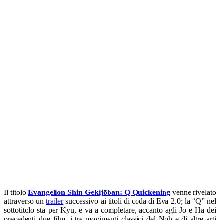
Il titolo
Evangelion Shin Gekijōban: Q Quickening
venne rivelato
attraverso un
trailer
successivo ai titoli di coda di Eva 2.0; la “Q” nel
sottotitolo sta per Kyu, e va a completare, accanto agli Jo e Ha dei
precedenti due film, i tre movimenti classici del Noh e di altre arti