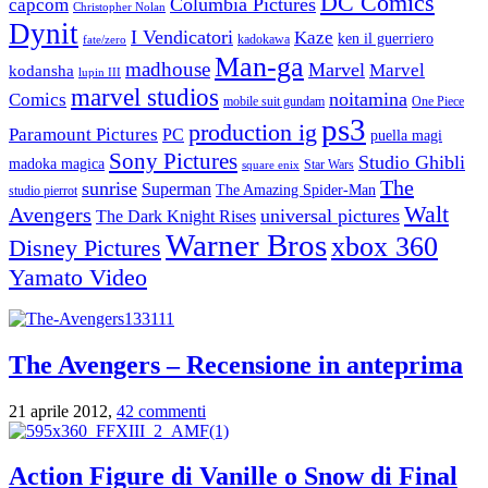
DC Comics
Columbia Pictures
capcom
Christopher Nolan
Dynit
I Vendicatori
Kaze
ken il guerriero
kadokawa
fate/zero
Man-ga
madhouse
Marvel
Marvel
kodansha
lupin III
marvel studios
noitamina
Comics
mobile suit gundam
One Piece
ps3
production ig
Paramount Pictures
PC
puella magi
Sony Pictures
Studio Ghibli
madoka magica
Star Wars
square enix
The
sunrise
Superman
The Amazing Spider-Man
studio pierrot
Walt
Avengers
universal pictures
The Dark Knight Rises
Warner Bros
xbox 360
Disney Pictures
Yamato Video
The Avengers – Recensione in anteprima
21 aprile 2012,
42 commenti
Action Figure di Vanille o Snow di Final