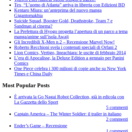
Tex, “L’uomo di Atlanta” arriva in libreria con Edizioni BD
Kentaro Miura: un’anteprima del nuovo manga
Gigantomakhia
Suicide Squad, Booster Gold, Deathstroke, Team 7 e
Sandman al cinema?
La Prefettura di Hyogo progetta l’apertura di un parco a tema
manga/anime sull’isola Awaji
Gli Incredibili X-Men n.2 – Recensione Marvel Now!
Roberto Recchioni svela i contenuti speciali di Orfani 2
Lion Comics, Vertigo, lineachiara: le uscite di febbraio 2014
L’era di Apocalisse, la Deluxe Edition a gennaio per Panini
Comics
One Piece celebra i 300 milioni di copie anche su New York
Times e China Daily
Most Popular Posts
È arrivata la Go Nagai Robot Collection, già in edicola con
La Gazzetta dello Sport
5 commenti
Captain America – The Winter Soldier: il trailer in italiano
2 commenti
Ender’s Game – Recensione
1 commenti