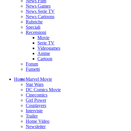
News Film
News Games
News Serie TV
News Cartoons
Rubriche
Speciali
Recensioni
Movie
Serie TV
Videogames
Anime
Cartoon
Forum
Fumetti
Home
Marvel Movie
Star Wars
DC Comics Movie
Cinecomics
Girl Power
Cosplayers
Interviste
Trailer
Home Video
Newsletter