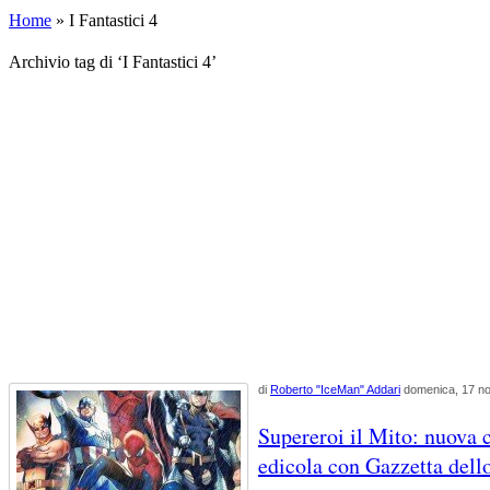
Home
»
I Fantastici 4
Archivio tag di ‘I Fantastici 4’
di
Roberto "IceMan" Addari
domenica, 17 n
Supereroi il Mito: nuova 
edicola con Gazzetta dell