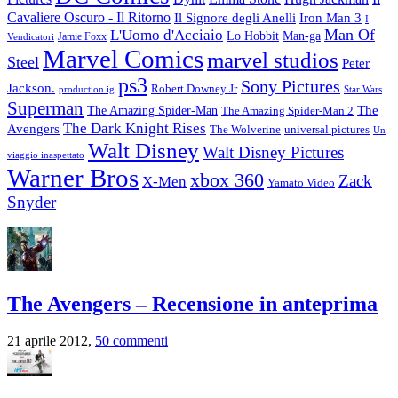
Cavaliere Oscuro - Il Ritorno
Il Signore degli Anelli
Iron Man 3
I
L'Uomo d'Acciaio
Man Of
Lo Hobbit
Man-ga
Jamie Foxx
Vendicatori
Marvel Comics
marvel studios
Steel
Peter
ps3
Sony Pictures
Jackson.
Robert Downey Jr
production ig
Star Wars
Superman
The
The Amazing Spider-Man
The Amazing Spider-Man 2
The Dark Knight Rises
Avengers
The Wolverine
universal pictures
Un
Walt Disney
Walt Disney Pictures
viaggio inaspettato
Warner Bros
xbox 360
Zack
X-Men
Yamato Video
Snyder
The Avengers – Recensione in anteprima
21 aprile 2012,
50 commenti