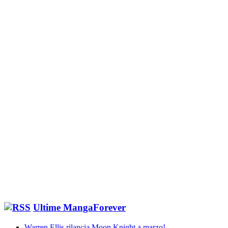
Ultime MangaForever
Warren Ellis rilancia Moon Knight a marzo!