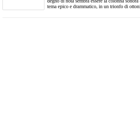
degno di nota sembra essere la colonna sonora
tema epico e drammatico, in un trionfo di otton