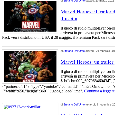
di
Stefano Dell'Unto
sabato, 23 marzo 2013
Marvel Heroes: il trailer d
d’uscita
Il gioco di ruolo multiplayer on-l
arriverà in primavera per Micros
Pack verrà distribuito in USA il 28 maggio, il Premium Pack sarà dist
di
Stefano Dell'Unto
giovedì, 21 febbraio 20
Marvel Heroes: un trailer 
Il gioco di ruolo multiplayer on-l
arriverà in primavera per Micros
$sb("cbm002_607068460434",{"
{"partnerId":148,"type":"youtube","contentId":"4mGTQmown_o","
{"width":650,"height":360}});google.load("ima",
Continua a leggere.
di
Stefano Dell'Unto
venerdì, 9 novembre 2