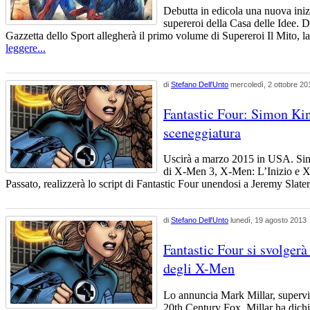
Debutta in edicola una nuova inizi
supereroi della Casa delle Idee
Gazzetta dello Sport allegherà il primo volume di Supereroi Il Mito, 
leggere...
di
Stefano Dell'Unto
mercoledì, 2 ottobre 20
Fantastic Four: Simon Kin
sceneggiatura
Uscirà a marzo 2015 in USA. Sim
di X-Men 3, X-Men: L’Inizio e X
Passato, realizzerà lo script di Fantastic Four unendosi a Jeremy Slat
di
Stefano Dell'Unto
lunedì, 19 agosto 2013
Fantastic Four si svolgerà
degli X-Men
Lo annuncia Mark Millar, supervis
20th Century Fox. Millar ha dichi