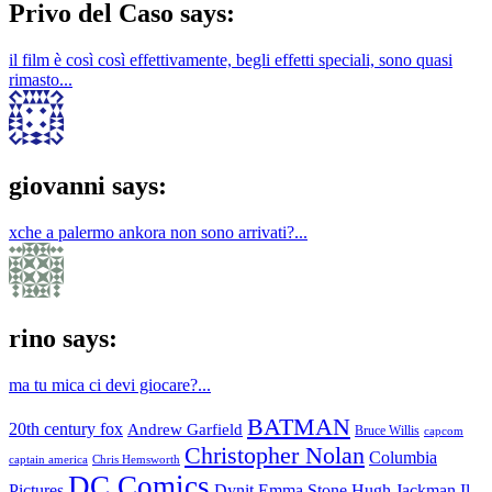
Privo del Caso says:
il film è così così effettivamente, begli effetti speciali, sono quasi
rimasto...
giovanni says:
xche a palermo ankora non sono arrivati?...
rino says:
ma tu mica ci devi giocare?...
BATMAN
20th century fox
Andrew Garfield
Bruce Willis
capcom
Christopher Nolan
Columbia
Chris Hemsworth
captain america
DC Comics
Pictures
Dynit
Emma Stone
Hugh Jackman
Il