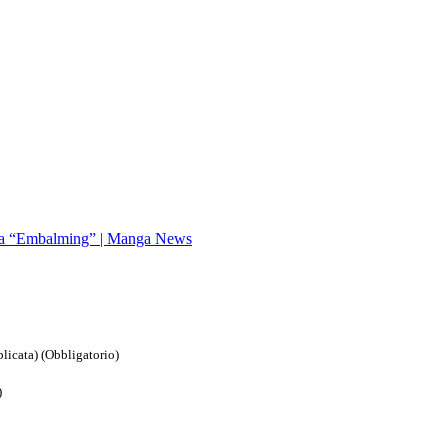
ausa “Embalming” | Manga News
blicata) (Obbligatorio)
)