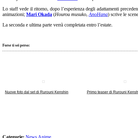
Lo staff vede il ritorno, dopo l’esperienza degli adattamenti preceden
animazioni;
Mari Okada
(
Hourou musuko
,
AnoHana
) scrive le scen
La seconda e ultima parte verrà completata entro l’estate.
Forse ti sei perso:
Nuove foto dal set di Rurouni Kenshin
Primo teaser di Rurouni Kenshi
Categorie:
News Anime