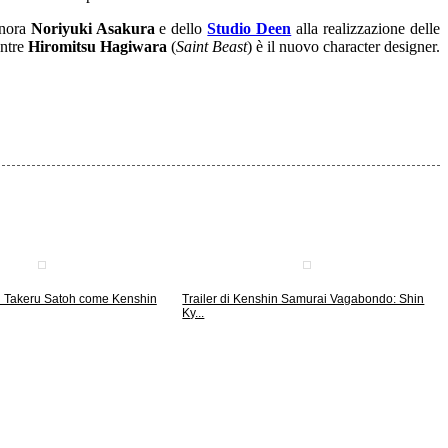
onora
Noriyuki Asakura
e dello
Studio Deen
alla realizzazione delle
entre
Hiromitsu Hagiwara
(
Saint Beast
) è il nuovo character designer.
di Takeru Satoh come Kenshin
Trailer di Kenshin Samurai Vagabondo: Shin
Ky...