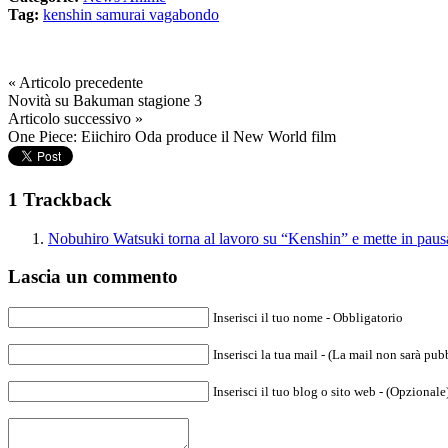
Tag:
kenshin samurai vagabondo
« Articolo precedente
Novità su Bakuman stagione 3
Articolo successivo »
One Piece: Eiichiro Oda produce il New World film
1 Trackback
Nobuhiro Watsuki torna al lavoro su “Kenshin” e mette in p
Lascia un commento
Inserisci il tuo nome - Obbligatorio
Inserisci la tua mail - (La mail non sarà pub
Inserisci il tuo blog o sito web - (Opzionale