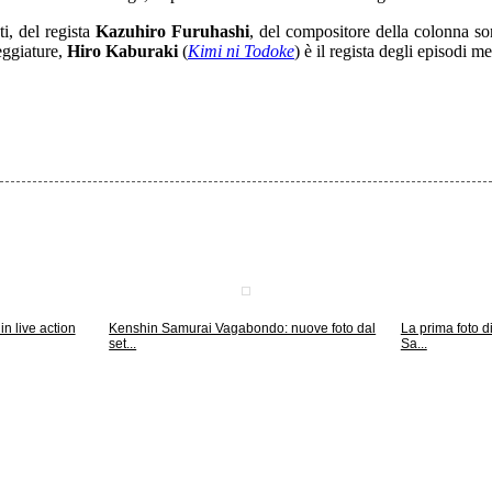
ti, del regista
Kazuhiro Furuhashi
, del compositore della colonna s
eggiature,
Hiro Kaburaki
(
Kimi ni Todoke
) è il regista degli episodi m
n live action
Kenshin Samurai Vagabondo: nuove foto dal
La prima foto 
set...
Sa...