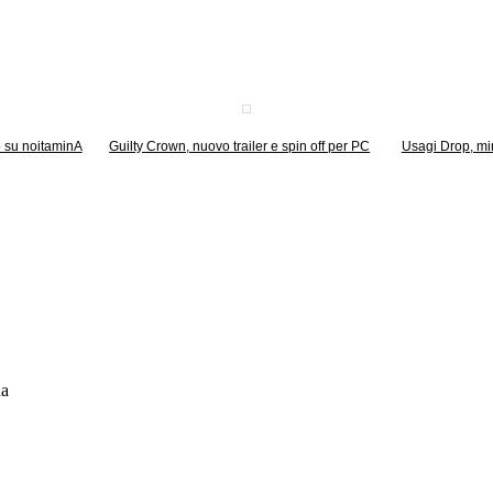
 su noitaminA
Guilty Crown, nuovo trailer e spin off per PC
Usagi Drop, mini
da